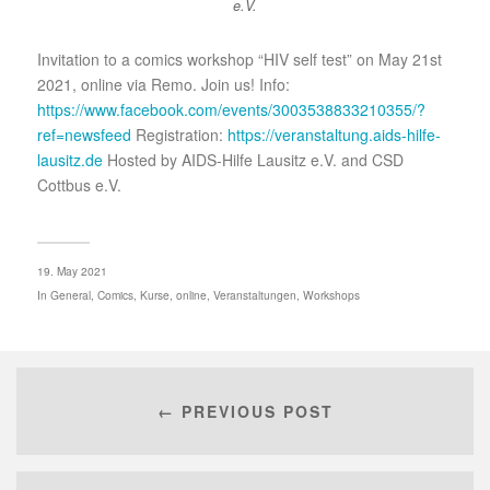
e.V.
Invitation to a comics workshop “HIV self test” on May 21st
2021, online via Remo. Join us! Info:
https://www.facebook.com/events/3003538833210355/?
ref=newsfeed
Registration:
https://veranstaltung.aids-hilfe-
lausitz.de
Hosted by AIDS-Hilfe Lausitz e.V. and CSD
Cottbus e.V.
19. May 2021
In
General
,
Comics
,
Kurse
,
online
,
Veranstaltungen
,
Workshops
← PREVIOUS POST