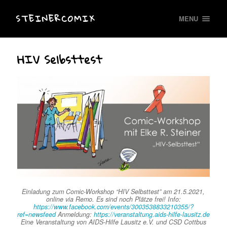
STEINERCOMIX
MENU
HIV Selbsttest
Einladung zum Comic-Workshop “HIV Selbsttest” am 21.5.2021,
online via Remo. Es sind noch Plätze frei! Info:
https://www.facebook.com/events/3003538833210355/?
ref=newsfeed
Anmeldung:
https://veranstaltung.aids-hilfe-lausitz.de
Eine Veranstaltung von AIDS-Hilfe Lausitz e.V. und CSD Cottbus