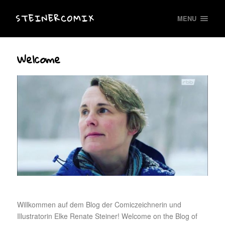
STEINERCOMIX
MENU
Welcome
Willkommen auf dem Blog der Comiczeichnerin und
Illustratorin Elke Renate Steiner! Welcome on the Blog of