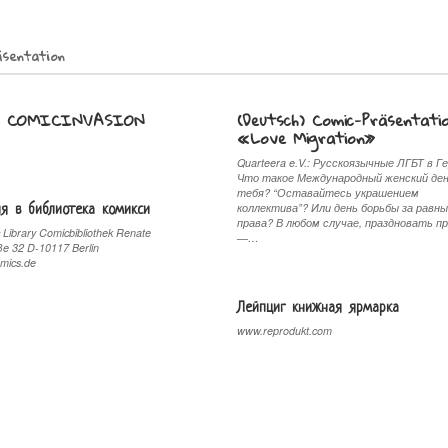
äsentation
h) COMICINVASION
(Deutsch) Comic-Präsentati
«Love Migration»
Quarteera e.V.: Русскоязычные ЛГБТ в Г
Что такое Международный женский ден
тебя? “Оставайтесь украшением
ия в библиотека комикси
коллектива”? Или день борьбы за равн
права? В любом случае, праздновать п
Library Comicbibliothek Renate
—…
ße 32 D-10117 Berlin
mics.de
Лейпциг книжная ярмарка
www.reprodukt.com