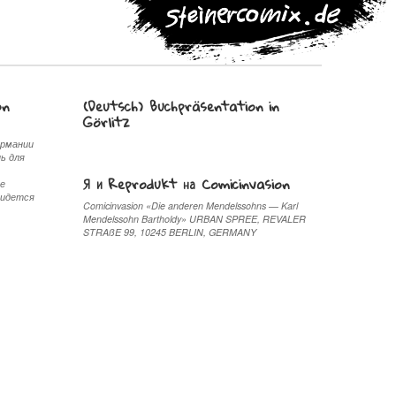
on
(Deutsch) Buchpräsentation in
Görlitz
ермании
ь для
Я и Reprodukt на Comicinvasion
ые
ридется
Comicinvasion «Die anderen Mendelssohns — Karl
Mendelssohn Bartholdy» URBAN SPREE, REVALER
STRAßE 99, 10245 BERLIN, GERMANY