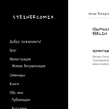
Метка:
Buchpr
STEINERCOMIX
(Deutsc
BERLIN
Добро пожаловать!
Блог
презентац
Renate Comic 
Иллюстрация
Tucholskystra
Живая Визуализация
www.renateco
Семинары
Книги
Обо мне
Публикации
Выставки