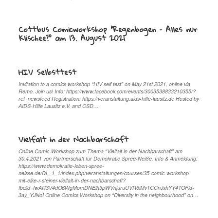
Cottbus Comicworkshop “Regenbogen – Alles nur
Klischee?” am 13. August 2021
HIV Selbsttest
Invitation to a comics workshop “HIV self test” on May 21st 2021, online via
Remo. Join us! Info: https://www.facebook.com/events/3003538833210355/?
ref=newsfeed Registration: https://veranstaltung.aids-hilfe-lausitz.de Hosted by
AIDS-Hilfe Lausitz e.V. and CSD…
Vielfalt in der Nachbarschaft
Online Comic-Workshop zum Thema “Vielfalt in der Nachbarschaft” am
30.4.2021 von Partnerschaft für Demokratie Spree-Neiße. Info & Anmeldung:
https://www.demokratie-leben-spree-
neisse.de/DL_1_1/index.php/veranstaltungen/courses/35-comic-workshop-
mit-elke-r-steiner-vielfalt-in-der-nachbarschaft?
fbclid=IwAR3V4dO6WgMomDNElh5pWVnjuruUVR6iMv1CCnJxhYY4TOFld-
3ay_YJNoI Online Comics Workshop on “Diversity in the neighbourhood” on…