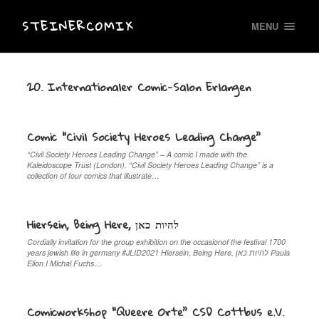
STEINERCOMIX
MENU
20. Internationaler Comic-Salon Erlangen
Comic “Civil Society Heroes Leading Change”
“Civil Society Heroes Leading Change” – A comic I made with the
Kaleidoscope Trust (London). “Civil Society Heroes Leading Change” is a
collection of four comics that illustrate…
Hiersein, Being Here, להיות כאן
Cordially invitation for the group exhibition on the occasionof the festival 1700
years jewish life in germany #JLID2021 Hiersein, Being Here, להיות כאן Paula
Elion I Michal Fuchs…
Comicworkshop “Queere Orte” CSD Cottbus e.V.