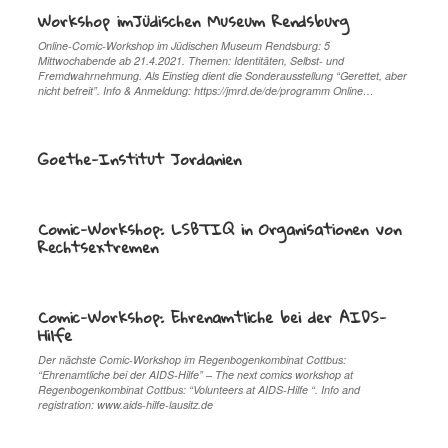
Workshop imJüdischen Museum Rendsburg
Online-Comic-Workshop im Jüdischen Museum Rendsburg: 5
Mittwochabende ab 21.4.2021. Themen: Identitäten, Selbst- und
Fremdwahrnehmung. Als Einstieg dient die Sonderausstellung “Gerettet, aber
nicht befreit”. Info & Anmeldung: https://jmrd.de/de/programm Online…
Goethe-Institut Jordanien
Comic-Workshop: LSBTIQ in Organisationen von
Rechtsextremen
Comic-Workshop: Ehrenamtliche bei der AIDS-
Hilfe
Der nächste Comic-Workshop im Regenbogenkombinat Cottbus:
“Ehrenamtliche bei der AIDS-Hilfe” – The next comics workshop at
Regenbogenkombinat Cottbus: “Volunteers at AIDS-Hilfe “. Info and
registration: www.aids-hilfe-lausitz.de