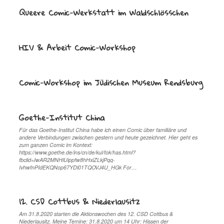
Queere Comic-Werkstatt im Waldschlösschen
HIV & Arbeit Comic-Workshop
Comic-Workshop im Jüdischen Museum Rendsburg
Goethe-Institut China
Für das Goethe-Institut China habe ich einen Comic über familiäre und
andere Verbindungen zwischen gestern und heute gezeichnet. Hier geht es
zum ganzen Comic im Kontext:
https://www.goethe.de/ins/cn/de/kul/fok/has.html?
fbclid=IwAR2MNHlUippfw8hHxiZLkjPqq-
IvhwfnPIdEKQNop67YDl01TQOVJ4U_HGk For…
12. CSD Cottbus & Niederlausitz
Am 31.8.2020 starten die Aktionswochen des 12. CSD Cottbus &
Niederlausitz. Meine Temine: 31.8.2020 um 14 Uhr: Hissen der