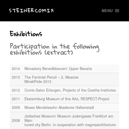
STEINERCOMIX
MENU
Exhibitions
Participation in the following
exhibitions (extract)
2014
Monastery Benedikbeuren/ Upper Bavaria
2013
The Feminist Pencil – 2, Moscow
MinskPride 2013
2012
Comic-Salon Erlangen, Projects of the Goethe-Institutes
2011
Ekaterinburg Museum of fine Arts, RESPECT-Project
2009
Moses Mendelssohn Akademie Halberstadt
Jüdisches Museum/ Museum Judengasse Frankfurt am
2008
Main
tuned city Berlin, in cooperation with magmaarchitecture