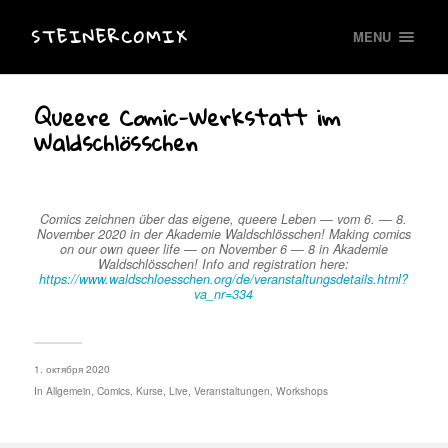
STEINERCOMIX
MENU
Queere Comic-Werkstatt im
Waldschlösschen
Comics zeichnen über das eigene, queere Leben — vom 6. — 8.
November 2020 in der Akademie Waldschlösschen! Making comics
on our own queer life — on November 6 — 8 in Akademie
Waldschlösschen! Info and registration here:
https://www.waldschloesschen.org/de/veranstaltungsdetails.html?
va_nr=334
1. октября 2020
In
Allgemein
,
Comics
,
Kurse
,
Live
,
Veranstaltungen
,
Workshops