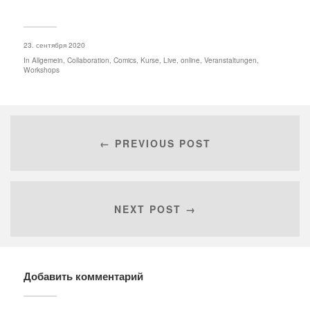
23. сентября 2020
In
Allgemein
,
Collaboration
,
Comics
,
Kurse
,
Live
,
online
,
Veranstaltungen
,
Workshops
← PREVIOUS POST
NEXT POST →
Добавить комментарий