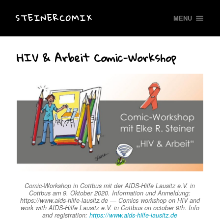
STEINERCOMIX
MENU
HIV & Arbeit Comic-Workshop
Comic-Workshop in Cottbus mit der AIDS-Hilfe Lausitz e.V. in
Cottbus am 9. Oktober 2020. Information und Anmeldung:
https://www.aids-hilfe-lausitz.de — Comics workshop on HIV and
work with AIDS-Hilfe Lausitz e.V. in Cottbus on october 9th. Info
and registration:
https://www.aids-hilfe-lausitz.de