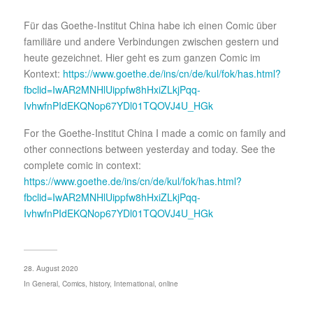
Für das Goethe-Institut China habe ich einen Comic über
familiäre und andere Verbindungen zwischen gestern und
heute gezeichnet. Hier geht es zum ganzen Comic im
Kontext:
https://www.goethe.de/ins/cn/de/kul/fok/has.html?
fbclid=IwAR2MNHlUippfw8hHxiZLkjPqq-
IvhwfnPIdEKQNop67YDl01TQOVJ4U_HGk
For the Goethe-Institut China I made a comic on family and
other connections between yesterday and today. See the
complete comic in context:
https://www.goethe.de/ins/cn/de/kul/fok/has.html?
fbclid=IwAR2MNHlUippfw8hHxiZLkjPqq-
IvhwfnPIdEKQNop67YDl01TQOVJ4U_HGk
28. August 2020
In
General
,
Comics
,
history
,
International
,
online