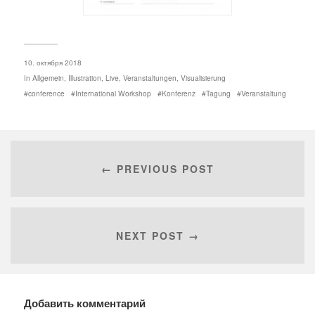
10. октября 2018
In
Allgemein
,
Illustration
,
Live
,
Veranstaltungen
,
Visualisierung
conference
International Workshop
Konferenz
Tagung
Veranstaltung
← PREVIOUS POST
NEXT POST →
Добавить комментарий