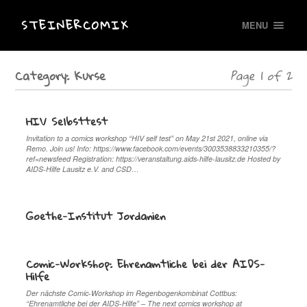
STEINERCOMIX
MENU
Category:
Kurse
Page 1 of 2
HIV Selbsttest
Invitation to a comics workshop “HIV self test” on May 21st 2021, online via
Remo. Join us! Info: https://www.facebook.com/events/3003538833210355/?
ref=newsfeed Registration: https://veranstaltung.aids-hilfe-lausitz.de Hosted by
AIDS-Hilfe Lausitz e.V. and CSD…
Goethe-Institut Jordanien
Comic-Workshop: Ehrenamtliche bei der AIDS-
Hilfe
Der nächste Comic-Workshop im Regenbogenkombinat Cottbus:
“Ehrenamtliche bei der AIDS-Hilfe” – The next comics workshop at