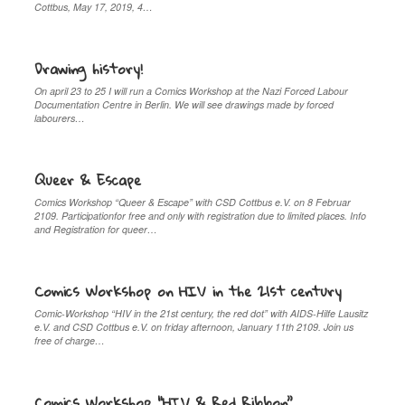
Cottbus, May 17, 2019, 4…
Drawing history!
On april 23 to 25 I will run a Comics Workshop at the Nazi Forced Labour
Documentation Centre in Berlin. We will see drawings made by forced
labourers…
Queer & Escape
Comics Workshop “Queer & Escape” with CSD Cottbus e.V. on 8 Februar
2109. Participationfor free and only with registration due to limited places. Info
and Registration for queer…
Comics Workshop on HIV in the 21st century
Comic-Workshop “HIV in the 21st century, the red dot” with AIDS-Hilfe Lausitz
e.V. and CSD Cottbus e.V. on friday afternoon, January 11th 2109. Join us
free of charge…
Comics Workshop “HIV & Red Ribbon”