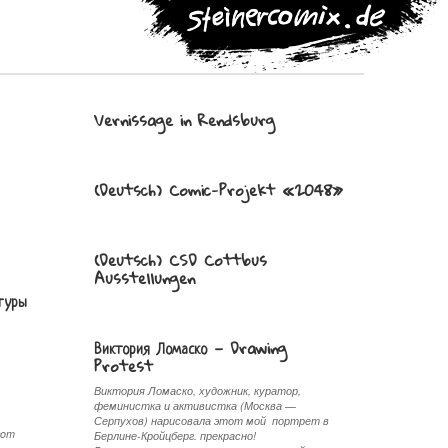
Vernissage in Rendsburg
(Deutsch) Comic-Projekt «2048»
(Deutsch) CSD Cottbus
Ausstellungen
ьтуры
Виктория Ломаско — Drawing
Protest
Виктория Ломаско, художник, куратор,
феминистка и активистка (Москва —
Серпухов) нарисовала этот мой портрет в
com
Берлине-Кройцберг. прекрaсно!