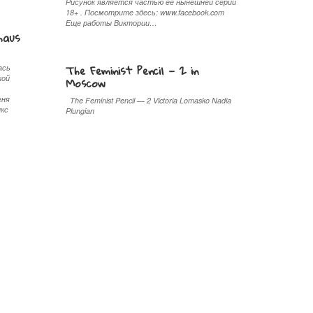
Рисунок является частью ее нынешней серии
18+ . Посмотрите здесь: www.facebook.com
Еще работы Виктории…
haus
The Feminist Pencil — 2 in
ась
кой
Moscow
еня
The Feminist Pencil — 2 Victoria Lomasko Nadia
икс
Plungian