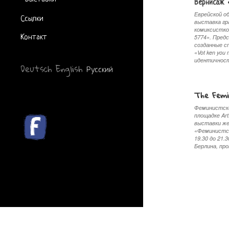
Вернисаж
Ссылки
Еврейской о
выставка гр
комиксистко
Контакт
5774». Пред
созданные с
«Vot ken you
идентично
Deutsch
English
Русский
The Femin
Феминистски
площадке Ar
выставки же
«Феминистск
19.30 до 21.
Берлина, п