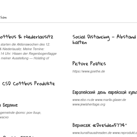
tion
Cottbus & Niederlausitz
Social Distancing — Abstand
halten
starten die Aktionswochen des 12.
 Niederlausitz. Meine Temine:
 14 Uhr: Hissen der Regenbogenflagge
 meiner Ausstellung — Hoisting of
Picture Politics
https://www.goethe.de
) CSD Cottbus Produkte
Европейский день еврейской кул
www.ebo-rv.de www.marlis-glaser.de
в Берлине
www.jewisheritage.org
sgemeinde фото: рон дице,
маско
Вернисаж «Dresden5774″
www.kunsthausdresden.de www.reprodukt.