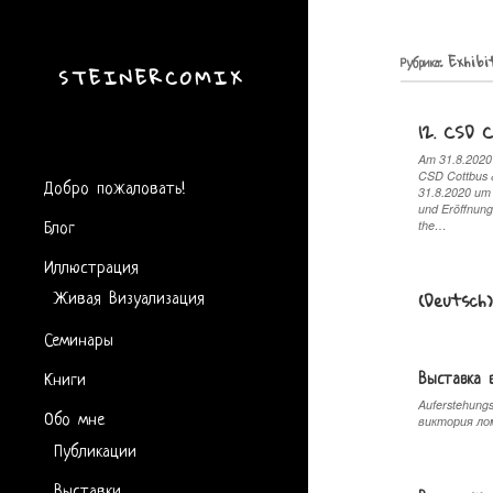
Рубрика:
Exhibi
STEINERCOMIX
12. CSD 
Am 31.8.2020 
CSD Cottbus &
Добро пожаловать!
31.8.2020 um
und Eröffnung
Блог
the…
Иллюстрация
Живая Визуализация
(Deutsch
Семинары
Выставка 
Книги
Auferstehung
Обо мне
виктория ло
Публикации
Выставки