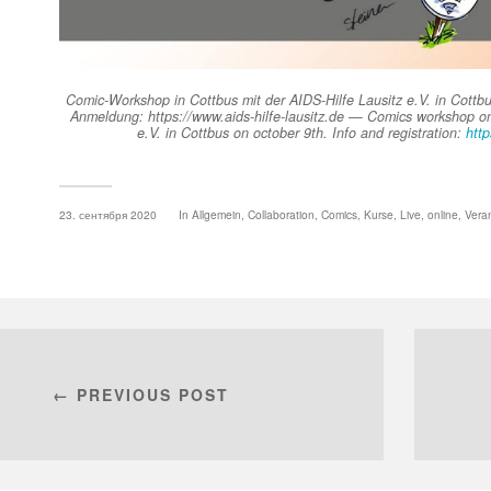
Comic-Workshop in Cottbus mit der AIDS-Hilfe Lausitz e.V. in Cottb
Anmeldung: https://www.aids-hilfe-lausitz.de — Comics workshop on
e.V. in Cottbus on october 9th. Info and registration:
http
23. сентября 2020
In
Allgemein
,
Collaboration
,
Comics
,
Kurse
,
Live
,
online
,
Vera
← PREVIOUS POST