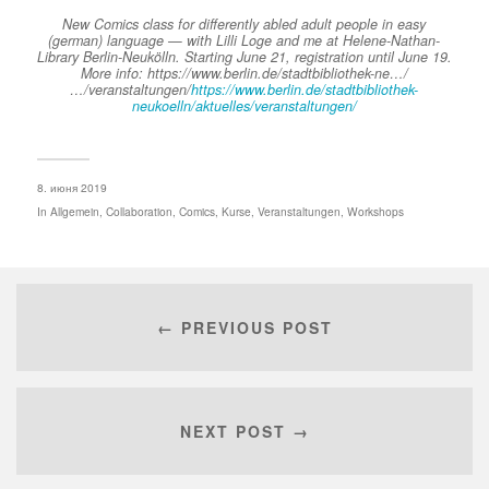
New Comics class for differently abled adult people in easy
(german) language — with Lilli Loge and me at Helene-Nathan-
Library Berlin-Neukölln. Starting June 21, registration until June 19.
More info: https://www.berlin.de/stadtbibliothek-ne…/
…/veranstaltungen/
https://www.berlin.de/stadtbibliothek-
neukoelln/aktuelles/veranstaltungen/
8. июня 2019
In
Allgemein
,
Collaboration
,
Comics
,
Kurse
,
Veranstaltungen
,
Workshops
← PREVIOUS POST
NEXT POST →