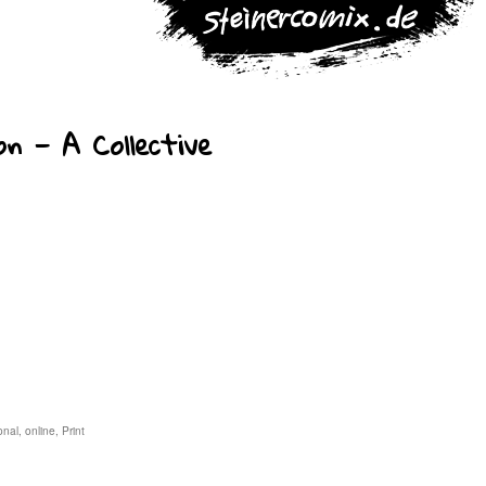
on — A Collective
onal
,
online
,
Print