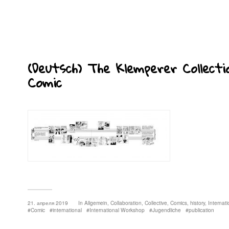
(Deutsch) The Klemperer Collecti
Comic
21. апреля 2019
In
Allgemein
,
Collaboration
,
Collective
,
Comics
,
history
,
Internati
Comic
international
International Workshop
Jugendliche
publication