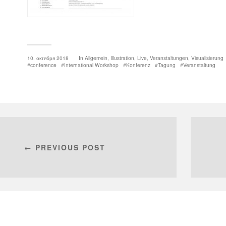
10. октября 2018
In
Allgemein
,
Illustration
,
Live
,
Veranstaltungen
,
Visualisierung
conference
International Workshop
Konferenz
Tagung
Veranstaltung
← PREVIOUS POST