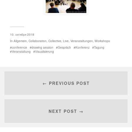
10. октября 2018
In
Allgemein
,
Collaboration
,
Collective
,
Live
,
Veranstaltungen
,
Workshops
conference
drawing session
Gespräch
Konferenz
Tagung
Veranstaltung
Visualisierung
← PREVIOUS POST
NEXT POST →