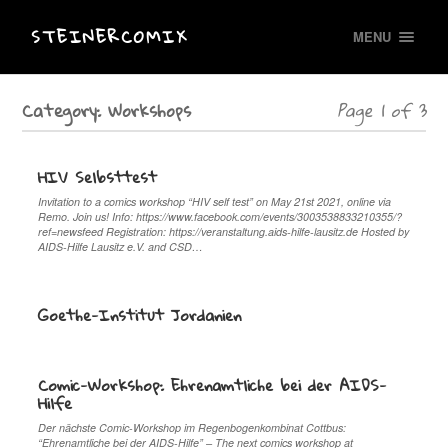
STEINERCOMIX
MENU
Category:
Workshops
Page 1 of 3
HIV Selbsttest
Invitation to a comics workshop “HIV self test” on May 21st 2021, online via
Remo. Join us! Info: https://www.facebook.com/events/3003538833210355/?
ref=newsfeed Registration: https://veranstaltung.aids-hilfe-lausitz.de Hosted by
AIDS-Hilfe Lausitz e.V. and CSD…
Goethe-Institut Jordanien
Comic-Workshop: Ehrenamtliche bei der AIDS-
Hilfe
Der nächste Comic-Workshop im Regenbogenkombinat Cottbus:
“Ehrenamtliche bei der AIDS-Hilfe” – The next comics workshop at