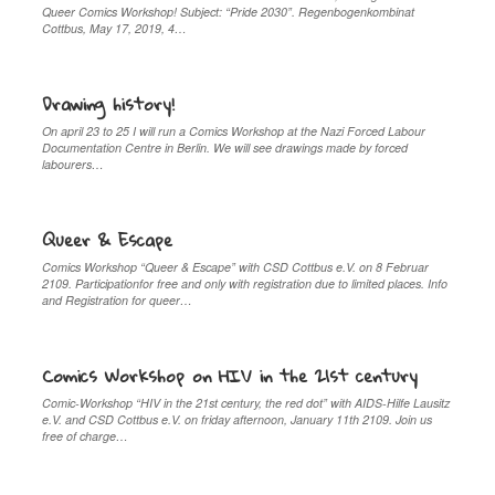
Queer Comics Workshop! Subject: “Pride 2030”. Regenbogenkombinat
Cottbus, May 17, 2019, 4…
Drawing history!
On april 23 to 25 I will run a Comics Workshop at the Nazi Forced Labour
Documentation Centre in Berlin. We will see drawings made by forced
labourers…
Queer & Escape
Comics Workshop “Queer & Escape” with CSD Cottbus e.V. on 8 Februar
2109. Participationfor free and only with registration due to limited places. Info
and Registration for queer…
Comics Workshop on HIV in the 21st century
Comic-Workshop “HIV in the 21st century, the red dot” with AIDS-Hilfe Lausitz
e.V. and CSD Cottbus e.V. on friday afternoon, January 11th 2109. Join us
free of charge…