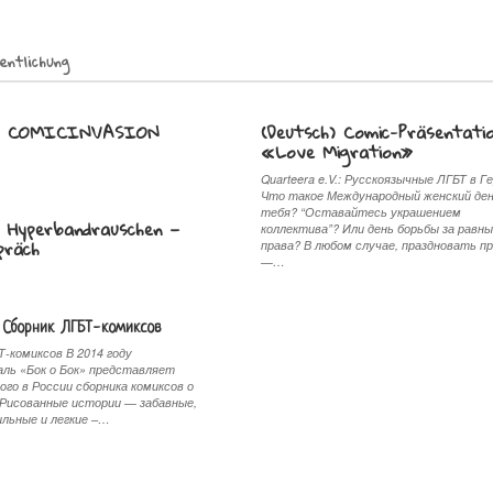
entlichung
h) COMICINVASION
(Deutsch) Comic-Präsentati
«Love Migration»
Quarteera e.V.: Русскоязычные ЛГБТ в Г
Что такое Международный женский ден
тебя? “Оставайтесь украшением
) Hyperbandrauschen —
коллектива”? Или день борьбы за равн
präch
права? В любом случае, праздновать п
—…
 Сборник ЛГБТ-комиксов
Т-комиксов В 2014 году
ль «Бок о Бок» представляет
ого в России сборника комиксов о
 Рисованные истории — забавные,
ильные и легкие –…