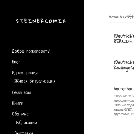
Метка:
Veröff
STEINERCOMIX
(Deutsc
BERLIN
Добро пожаловать!
Блог
(Deutsch
Radioges
Иллюстрация
Живая Визуализация
Бок-о-Бок
Семинары
Сборник ЛГБ
кинофестива
Книги
издание перв
жизни ЛГБТ.
Обо мне
грустные, с
Публикации
Выставки