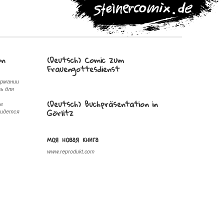
on
(Deutsch) Comic zum
Frauengottesdienst
ермании
ь для
(Deutsch) Buchpräsentation in
ые
Görlitz
ридется
моя новая книга
www.reprodukt.com