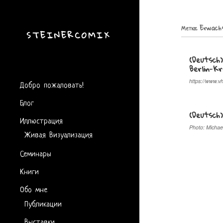
Метка:
Erwach
STEINERCOMIX
(Deutsch
Berlin-K
Добро пожаловать!
https://www.vh
Блог
(Deutsch
Иллюстрация
Photo: Micha
Живая Визуализация
Семинары
Книги
Обо мне
Публикации
Выставки