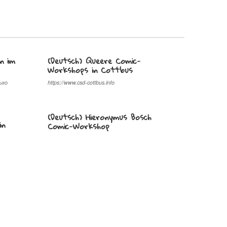
n im
(Deutsch) Queere Comic-
Workshops in Cottbus
ько
https://www.csd-cottbus.info
(Deutsch) Hieronymus Bosch
in
Comic-Workshop