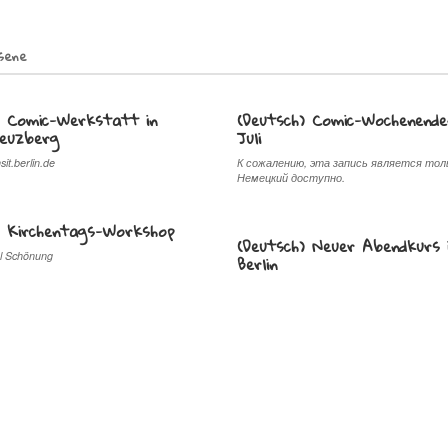
sene
) Comic-Werkstatt in
(Deutsch) Comic-Wochenende
reuzberg
Juli
sit.berlin.de
К сожалению, эта запись является тол
Немецкий доступно.
) Kirchentags-Workshop
(Deutsch) Neuer Abendkurs 
el Schönung
Berlin