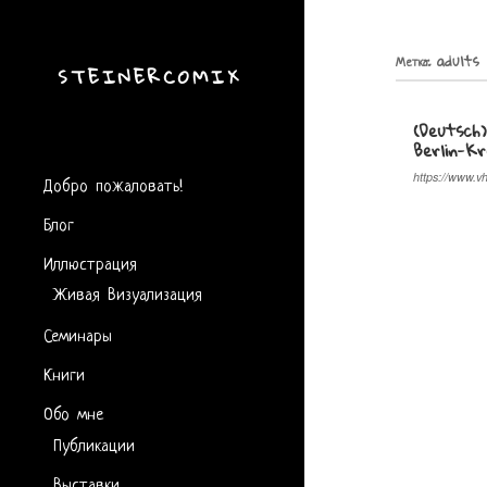
Метка:
adults
STEINERCOMIX
(Deutsch
Berlin-K
Добро пожаловать!
https://www.vh
Блог
Иллюстрация
Живая Визуализация
Семинары
Книги
Обо мне
Публикации
Выставки