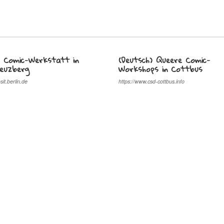
) Comic-Werkstatt in
(Deutsch) Queere Comic-
reuzberg
Workshops in Cottbus
sit.berlin.de
https://www.csd-cottbus.info