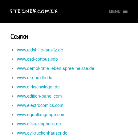
STEINERCOMIX
MENU
Ссылки
www.aidshilfe-lausitz.de
www.csd-cottbus.info
www.demokratie-leben-spree-neisse.de
www.die-heldin.de
www.dirkschwieger.de
www.edition-panel.com
www.electrocomics.com
www.equallanguage.com
www.elisa-klapheck.de
www.evikruckenhauser.de