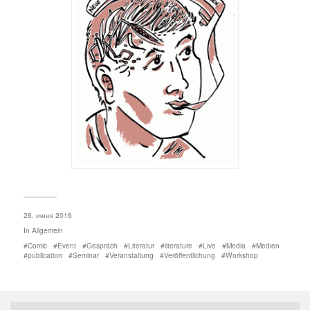
26. июня 2016
In
Allgemein
Comic
Event
Gespräch
Literatur
literature
Live
Media
Medien
publication
Seminar
Veranstaltung
Veröffentlichung
Workshop