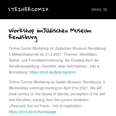
STEINERCOMIX
MENU
Workshop imJüdischen Museum
Rendsburg
Online-Comic-Workshop im Jüdischen Museum Rendsburg:
5 Mittwochabende ab 21.4.2021. Themen: Identitäten,
Selbst- und Fremdwahrnehmung. Als Einstieg dient die
Sonderausstellung «Gerettet, aber nicht befreit». Info &
Anmeldung:
https://jmrd.de/de/programm
Online Comics Workshop at Jewish Museum Rendsburg: 5
Wednesday evenings starting on April 21st 2021. We will
draw comics on the issues of identity, perception of the self
and the other, starting from the current exhibition
«Rescued, but not freed». Info & registration:
https://jmrd.de/en/homepage