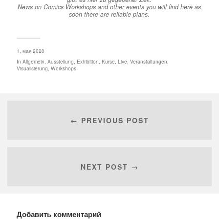
News on Comics Workshops and other events you will find here as
soon there are reliable plans.
1. мая 2020
In
Allgemein
,
Ausstellung
,
Exhibition
,
Kurse
,
Live
,
Veranstaltungen
,
Visualisierung
,
Workshops
← PREVIOUS POST
NEXT POST →
Добавить комментарий