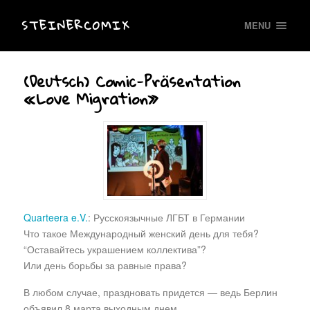
STEINERCOMIX
MENU
(Deutsch) Comic-Präsentation
«Love Migration»
Quarteera e.V.
: Русскоязычные ЛГБТ в Германии
Что такое Международный женский день для тебя?
“Оставайтесь украшением коллектива”?
Или день борьбы за равные права?
В любом случае, праздновать придется — ведь Берлин
объявил 8 марта выходным днем.