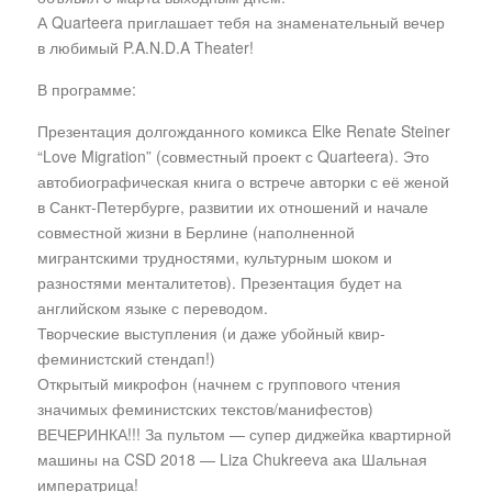
А Quarteera приглашает тебя на знаменательный вечер
в любимый P.A.N.D.A Theater!
В программе:
Презентация долгожданного комикса Elke Renate Steiner
“Love Migration” (совместный проект с Quarteera). Это
автобиографическая книга о встрече авторки с её женой
в Санкт-Петербурге, развитии их отношений и начале
совместной жизни в Берлине (наполненной
мигрантскими трудностями, культурным шоком и
разностями менталитетов). Презентация будет на
английском языке с переводом.
Творческие выступления (и даже убойный квир-
феминистский стендап!)
Открытый микрофон (начнем с группового чтения
значимых феминистских текстов/манифестов)
ВЕЧЕРИНКА!!! За пультом — супер диджейка квартирной
машины на CSD 2018 — Liza Chukreeva ака Шальная
императрица!