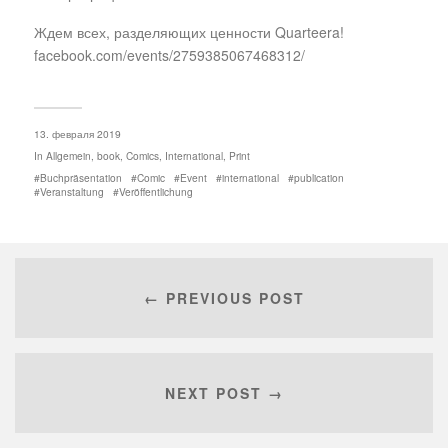
Ждем всех, разделяющих ценности Quarteera!
facebook.com/events/2759385067468312/
13. февраля 2019
In
Allgemein
,
book
,
Comics
,
International
,
Print
Buchpräsentation
Comic
Event
international
publication
Veranstaltung
Veröffentlichung
← PREVIOUS POST
NEXT POST →