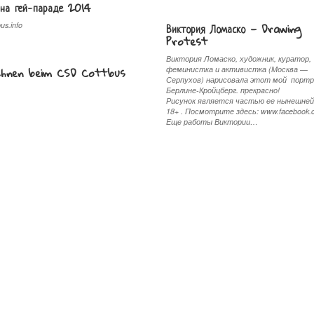
 на гей-параде 2014
Виктория Ломаско — Drawing
us.info
Protest
Виктория Ломаско, художник, куратор,
chnen beim CSD Cottbus
феминистка и активистка (Москва —
Серпухов) нарисовала этот мой порт
Берлине-Кройцберг. прекрaсно!
Рисунок является частью ее нынешней
18+ . Посмотрите здесь: www.facebook
Еще работы Виктории…