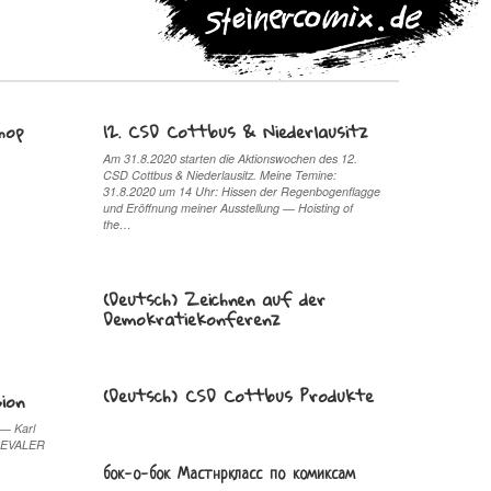
hop
12. CSD Cottbus & Niederlausitz
Am 31.8.2020 starten die Aktionswochen des 12.
CSD Cottbus & Niederlausitz. Meine Temine:
31.8.2020 um 14 Uhr: Hissen der Regenbogenflagge
und Eröffnung meiner Ausstellung — Hoisting of
the…
(Deutsch) Zeichnen auf der
Demokratiekonferenz
(Deutsch) CSD Cottbus Produkte
ion
 — Karl
 REVALER
бок-о-бок Мастнркласс по комиксам