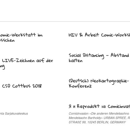
Comic-Werkstatt im
HIV & Arbeit Comic-Works
össchen
Social Distancing — Abstand
) LIVE-Zeichnen auf der
halten
ng
(Deutsch) Neokartographie-
) CSD Cottbus 2018
Konferenz
Я и Reprodukt на Comicinvas
inta Sarjakuvakeskus
Comicinvasion «Die anderen Mendelssohns
Mendelssohn Bartholdy» URBAN SPREE,
STRAßE 99, 10245 BERLIN, GERMANY