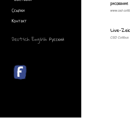
рисование
Ссылки
www.csd-cottb
Контакт
Live-Zei
Deutsch
English
Русский
CSD Cottbus