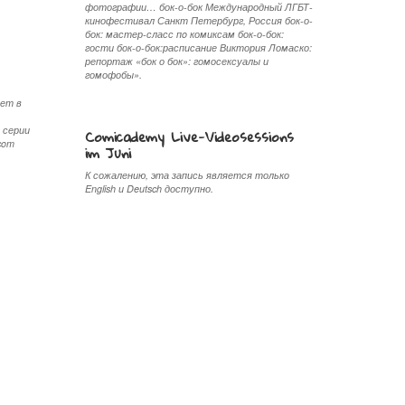
фотографии… бок-о-бок Международный ЛГБТ-
кинофестивал Санкт Петербург, Россия бок-о-
бок: мастер-сласс пo комиксам бок-о-бок:
гости бок-о-бок:расписание Виктория Ломаско:
репортaж «бок о бок»: гомосексуалы и
гомофобы».
рет в
 серии
Comicademy Live-Videosessions
.com
im Juni
К сожалению, эта запись является только
English и Deutsch доступно.