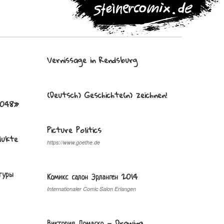
Vernissage in Rendsburg
(Deutsch) Geschichte(n) zeichnen!
2048»
Picture Politics
dukte
https://www.goethe.de
ьтуры
Комикс салон Эрланген 2014
Internationaler Comic Salon Erlangen
Виктория Ломаско — Drawing