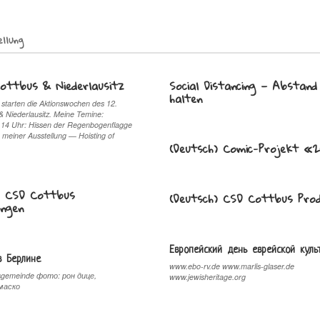
llung
Cottbus & Niederlausitz
Social Distancing — Abstand
halten
starten die Aktionswochen des 12.
 Niederlausitz. Meine Temine:
 14 Uhr: Hissen der Regenbogenflagge
 meiner Ausstellung — Hoisting of
(Deutsch) Comic-Projekt «
) CSD Cottbus
(Deutsch) CSD Cottbus Pro
ungen
Европейский день еврейской кул
в Берлине
www.ebo-rv.de www.marlis-glaser.de
sgemeinde фото: рон дице,
www.jewisheritage.org
маско