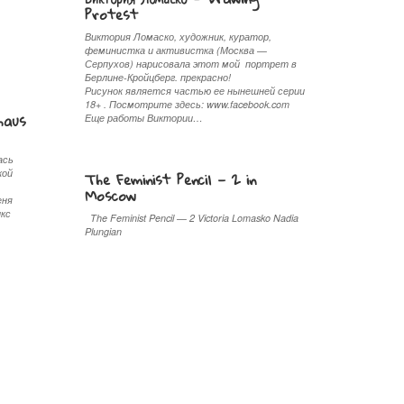
Protest
Виктория Ломаско, художник, куратор,
феминистка и активистка (Москва —
Серпухов) нарисовала этот мой портрет в
Берлине-Кройцберг. прекрaсно!
Рисунок является частью ее нынешней серии
18+ . Посмотрите здесь: www.facebook.com
haus
Еще работы Виктории…
ась
кой
The Feminist Pencil — 2 in
Moscow
еня
икс
The Feminist Pencil — 2 Victoria Lomasko Nadia
Plungian