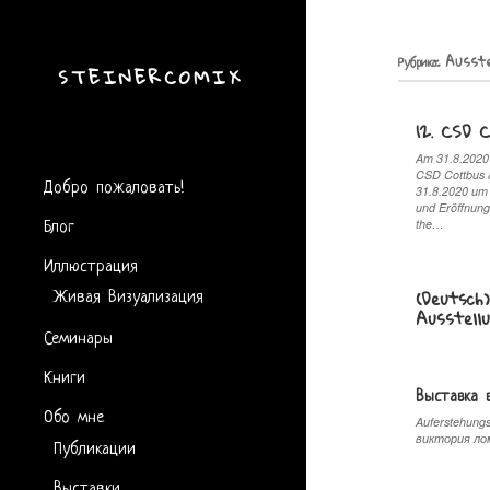
Рубрика:
Ausste
STEINERCOMIX
12. CSD 
Am 31.8.2020 
CSD Cottbus &
Добро пожаловать!
31.8.2020 um
und Eröffnung
Блог
the…
Иллюстрация
Живая Визуализация
(Deutsch
Ausstell
Семинары
Книги
Выставка 
Обо мне
Auferstehung
Публикации
виктория ло
Выставки