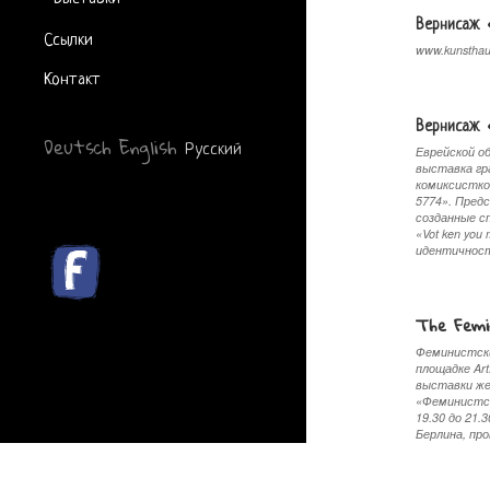
Вернисаж
Ссылки
www.kunsthau
Контакт
Вернисаж
Deutsch
English
Русский
Еврейской о
выставка гр
комиксистко
5774». Пред
созданные с
«Vot ken you
идентично
The Femin
Феминистски
площадке Ar
выставки же
«Феминистск
19.30 до 21.
Берлина, п