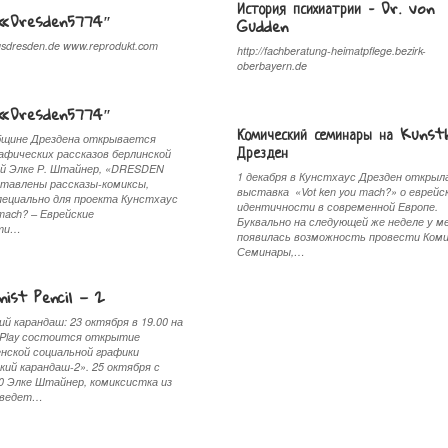
История психиатрии – Dr. von
 «Dresden5774″
Gudden
sdresden.de www.reprodukt.com
http://fachberatung-heimatpflege.bezirk-
oberbayern.de
 «Dresden5774″
Комический семинары на Kunst
бщине Дрездена открывается
Дрезден
афических рассказов берлинской
й Элке Р. Штайнер, «DRESDEN
1 декабря в Кунстхаус Дрезден открыл
ставлены рассказы-комиксы,
выставка «Vot ken you mach?» о еврейс
пециально для проекта Кунстхаус
идентичности в современной Европе.
 mach? – Еврейские
Буквально на следующей же неделе у м
сти…
появилась возможность провести Ком
Семинары,…
ist Pencil — 2
й карандаш: 23 октября в 19.00 на
tPlay состоится открытие
нской социальной графики
ий карандаш-2». 25 октября с
30 Элке Штайнер, комиксистка из
роведет…