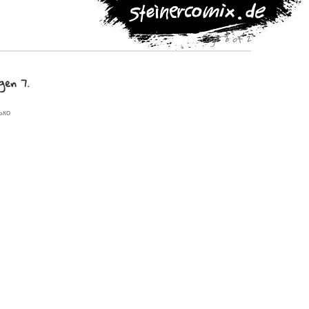
Page 2 of 2
gen 7.
ько