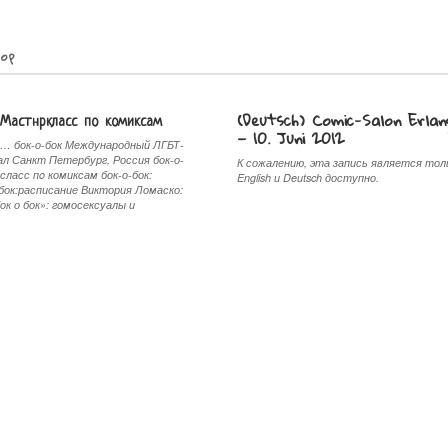
op
 Мастнркласс по комиксам
(Deutsch) Comic-Salon Erlan
— 10. Juni 2012
… бок-о-бок Международный ЛГБТ-
л Санкт Петербург, Россия бок-о-
К сожалению, эта запись является тол
сласс пo комиксам бок-о-бок:
English и Deutsch доступно.
-бок:расписание Виктория Ломаско:
ок о бок»: гомосексуалы и
S