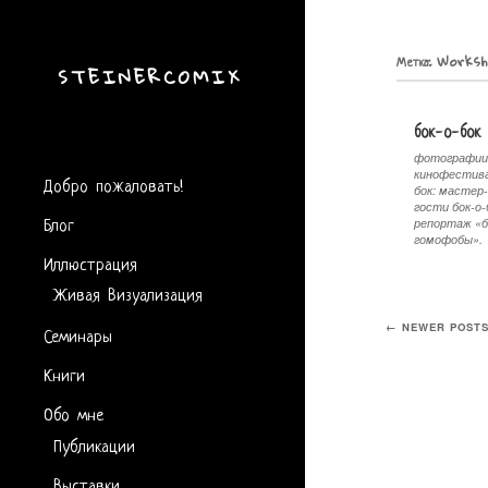
Метка:
Worksh
STEINERCOMIX
бок-о-бок
фотографии
кинофестива
Добро пожаловать!
бок: мастер-
гости бок-о
Блог
репортaж «б
гомофобы».
Иллюстрация
Живая Визуализация
Семинары
← NEWER POST
Книги
Обо мне
Публикации
Выставки