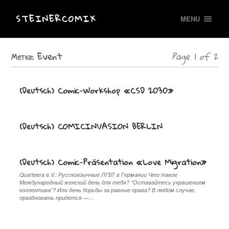
STEINERCOMIX
MENU
Метка:
Event
Page 1 of 2
(Deutsch) Comic-Workshop «CSD 2030»
(Deutsch) COMICINVASION BERLIN
(Deutsch) Comic-Präsentation «Love Migration»
Quarteera e.V.: Русскоязычные ЛГБТ в Германии Что такое
Международный женский день для тебя? “Оставайтесь украшением
коллектива”? Или день борьбы за равные права? В любом случае,
праздновать придется —…