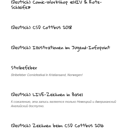
(Deutsch) Comic-Workshop «HIV & Rote-
Schleife»
(Deutsch) CSD Cottbus 2018
(Deutsch) Illustrationen im Jugend-Infopoint
Stribefeber
Stribefeber Comicfestival in Kristiansand, Norwegen!
(Deutsch) LIVE-Zeichnen in Basel
К сожалению, эта запись является только Немецкий и Американский
Английский доступно.
(Deutsch) Zeichnen beim CSD Cottbus 2016