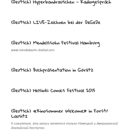
(Deutsch) Hyperbandrauschen — Radiogespräch
(Deutsch) LIVE-Zeichnen bei der DeGeDe
(Deutsch) Mendelssohn Festival Hamburg
www.mendelssohn-festival.com
(Deutsch) Buchpräsentation in Görlitz
(Deutsch) Helsinki Comics Festival 2015
(Deutsch) «Kinosommer Welcome» in Forst/
Lausitz
К сожалению, эта запись является только Немецкий и Американский
Английский доступно.