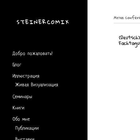
Метка:
confer
STEINERCOMIX
(Deutsch
Fachtagu
Добро пожаловать!
Блог
Иллюстрация
Живая Визуализация
Семинары
Книги
Обо мне
Публикации
Выставки