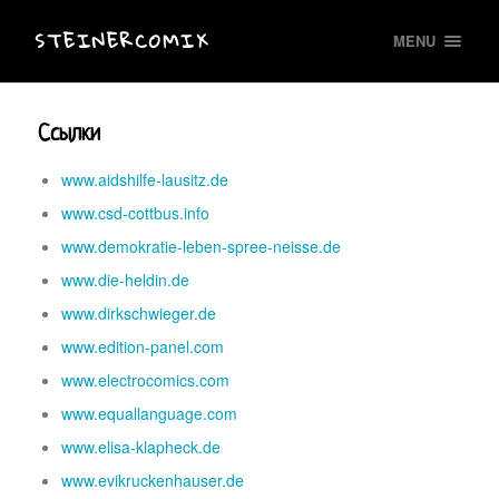
STEINERCOMIX
MENU
Ссылки
www.aidshilfe-lausitz.de
www.csd-cottbus.info
www.demokratie-leben-spree-neisse.de
www.die-heldin.de
www.dirkschwieger.de
www.edition-panel.com
www.electrocomics.com
www.equallanguage.com
www.elisa-klapheck.de
www.evikruckenhauser.de