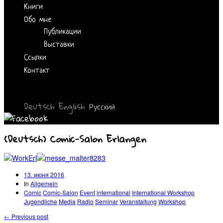
Книги
Обо мне
Публикации
Выставки
Ссылки
Контакт
Deutsch
English
Русский
(Deutsch) Comic-Salon Erlangen
13. июня 2016
In
Allgemein
Comic
Comic-Salon
Event
international
International Workshop
Jugendliche
Media
Radio
Seminar
Veranstaltung
Workshop
← Previous post