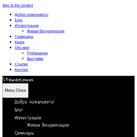
Skip to the content
Добро пожаловать!
Блог
Иллюстрация
Живая Визуализация
Семинары
Книги
Обо мне
Публикации
Выставки
Ссылки
Контакт
Steinercomix
Menu
Close
Добро пожаловать!
Блог
Иллюстрация
Живая Визуализация
Семинары