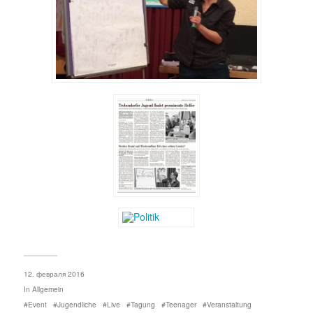
12. февраля 2016
In
Allgemein
Event
Jugendliche
Live
Tagung
Teenager
Veranstaltung