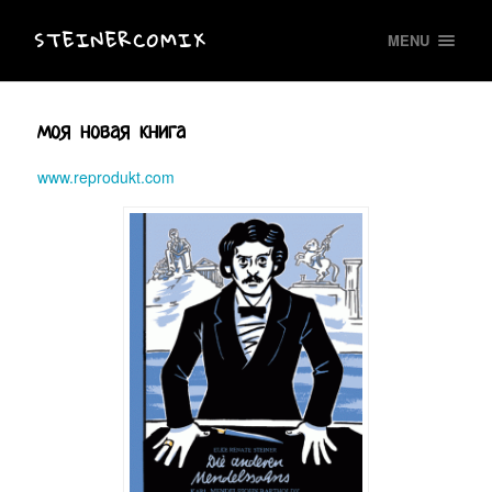
STEINERCOMIX
MENU
моя новая книга
www.reprodukt.com