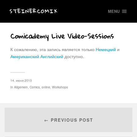
STEINERCOMIX
MENU
Comicademy Live Video-Sessions
К сожалению, эта запись является только
Немецкий
и
Американский Английский
доступно.
14. июня 2013
In
Allgemein
,
Comics
,
online
,
Workshops
← PREVIOUS POST