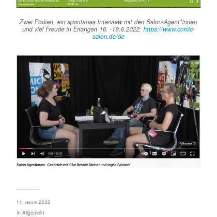
Zwei Podien, ein spontanes Interview mit den Salon-Agent*innen
und viel Freude in Erlangen 16. -19.6.2022:
https://www.comic-
salon.de/de
11. июля 2022
In
Allgemein