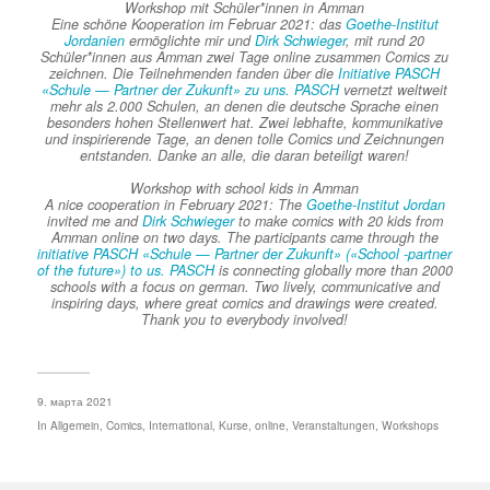
Workshop mit Schüler*innen in Amman
Eine schöne Kooperation im Februar 2021: das
Goethe-Institut
Jordanien
ermöglichte mir und
Dirk Schwieger
, mit rund 20
Schüler*innen aus Amman zwei Tage online zusammen Comics zu
zeichnen. Die Teilnehmenden fanden über die
Initiative PASCH
«Schule — Partner der Zukunft» zu uns. PASCH
vernetzt weltweit
mehr als 2.000 Schulen, an denen die deutsche Sprache einen
besonders hohen Stellenwert hat. Zwei lebhafte, kommunikative
und inspirierende Tage, an denen tolle Comics und Zeichnungen
entstanden. Danke an alle, die daran beteiligt waren!
Workshop with school kids in Amman
A nice cooperation in February 2021: The
Goethe-Institut Jordan
invited me and
Dirk Schwieger
to make comics with 20 kids from
Amman online on two days. The participants came through the
initiative PASCH «Schule — Partner der Zukunft» («School -partner
of the future») to us. PASCH
is connecting globally more than 2000
schools with a focus on german. Two lively, communicative and
inspiring days, where great comics and drawings were created.
Thank you to everybody involved!
9. марта 2021
In
Allgemein
,
Comics
,
International
,
Kurse
,
online
,
Veranstaltungen
,
Workshops