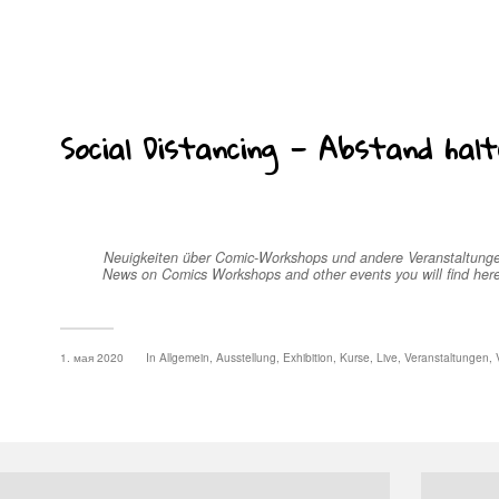
Social Distancing — Abstand hal
Neuigkeiten über Comic-Workshops und andere Veranstaltungen
News on Comics Workshops and other events you will find here 
1. мая 2020
In
Allgemein
,
Ausstellung
,
Exhibition
,
Kurse
,
Live
,
Veranstaltungen
,