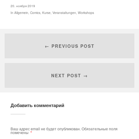
20. ноября 2019
In
Allgemein
,
Comics
,
Kurse
,
Veranstaltungen
,
Workshops
← PREVIOUS POST
NEXT POST →
Добавить комментарий
Ваш адрес email не будет опубликован.
Обязательные поля
помечены
*