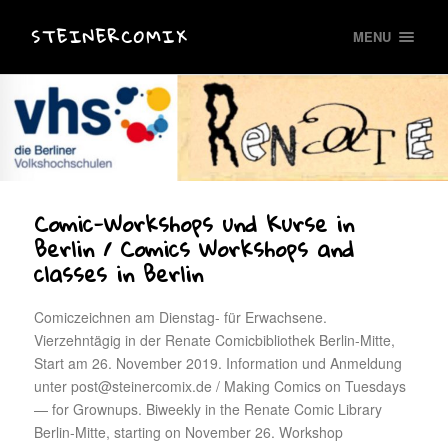
STEINERCOMIX
MENU
Comic-Workshops und Kurse in
Berlin / Comics Workshops and
classes in Berlin
Comiczeichnen am Dienstag- für Erwachsene.
Vierzehntägig in der Renate Comicbibliothek Berlin-Mitte,
Start am 26. November 2019. Information und Anmeldung
unter post@steinercomix.de / Making Comics on Tuesdays
— for Grownups. Biweekly in the Renate Comic Library
Berlin-Mitte, starting on November 26. Workshop