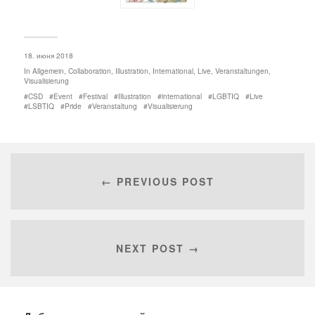
18. июня 2018
In
Allgemein
,
Collaboration
,
Illustration
,
International
,
Live
,
Veranstaltungen
,
Visualisierung
CSD
Event
Festival
Illustration
international
LGBTIQ
Live
LSBTIQ
Pride
Veranstaltung
Visualisierung
← PREVIOUS POST
NEXT POST →