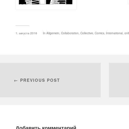
1. августа 2016
In
Allgemein
,
Collaboration
,
Collective
,
Comics
,
International
,
onl
← PREVIOUS POST
Добавить комментарий