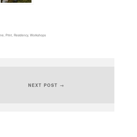
ine
,
Print
,
Residency
,
Workshops
NEXT POST →