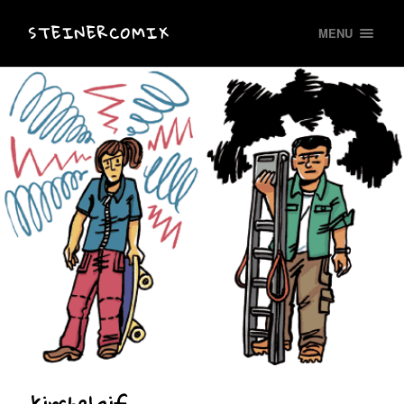
STEINERCOMIX
MENU
kirche1.gif