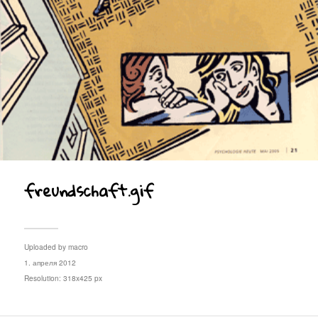
freundschaft.gif
Uploaded by
macro
1. апреля 2012
Resolution: 318x425 px