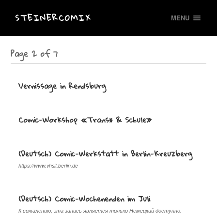
STEINERCOMIX
MENU
Page 2 of 7
Vernissage in Rendsburg
Comic-Workshop «Trans* & Schule»
(Deutsch) Comic-Werkstatt in Berlin-Kreuzberg
https://www.vhsit.berlin.de
(Deutsch) Comic-Wochenenden im Juli
К сожалению, эта запись является только Немецкий доступно.