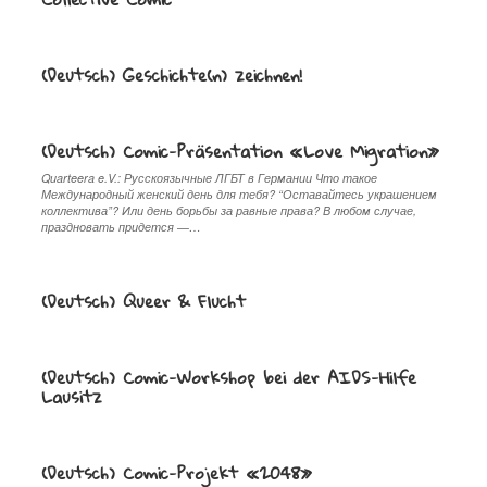
(Deutsch) Geschichte(n) zeichnen!
(Deutsch) Comic-Präsentation «Love Migration»
Quarteera e.V.: Русскоязычные ЛГБТ в Германии Что такое
Международный женский день для тебя? “Оставайтесь украшением
коллектива”? Или день борьбы за равные права? В любом случае,
праздновать придется —…
(Deutsch) Queer & Flucht
(Deutsch) Comic-Workshop bei der AIDS-Hilfe
Lausitz
(Deutsch) Comic-Projekt «2048»