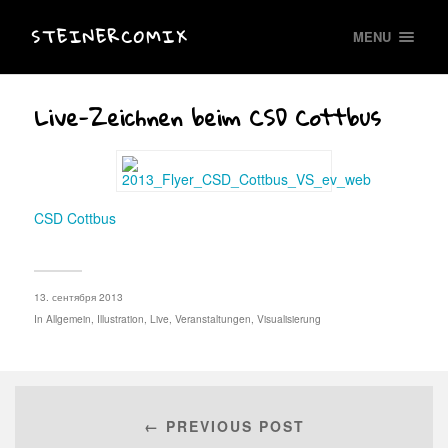
STEINERCOMIX
MENU
Live-Zeichnen beim CSD Cottbus
CSD Cottbus
13. сентября 2013
In
Allgemein
,
Illustration
,
Live
,
Veranstaltungen
,
Visualisierung
← PREVIOUS POST