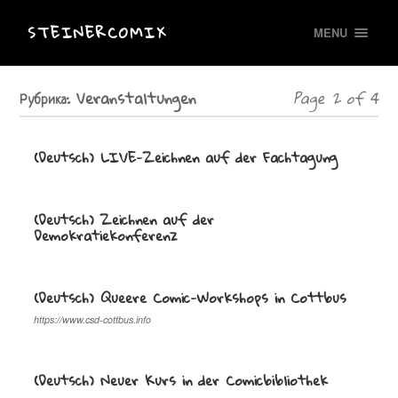
STEINERCOMIX
MENU
Рубрика:
Veranstaltungen
Page 2 of 4
(Deutsch) LIVE-Zeichnen auf der Fachtagung
(Deutsch) Zeichnen auf der
Demokratiekonferenz
(Deutsch) Queere Comic-Workshops in Cottbus
https://www.csd-cottbus.info
(Deutsch) Neuer Kurs in der Comicbibliothek