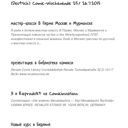
(Deutsch) Comic-Wochenende 25./ 26.7.2015
мастер-класси В Перме Москве и Мурманске
Я рада я делала мастер-класси В Перме, Москве и Мурманске и
Презентация комиксов на бок-о-бок Международный ЛГБТ-
кинофестивал в книжный магазин Dodo в Москве! рассказ по-русский
о мастер-классе в…
презентация в библиотека комикси
Renate Comic Library Comicbibliothek Renate Tucholskystraße 32 D-10117
Berlin www.renatecomics.de
Я и Reprodukt на Comicinvasion
Comicinvasion «Die anderen Mendelssohns — Karl Mendelssohn Bartholdy»
URBAN SPREE, REVALER STRAßE 99, 10245 BERLIN, GERMANY
Новый курс в Берлине